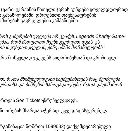
ჯვარი
.
უკრაინის
წითელი
ჯვრის
გუნდები
ყოველდღიურად
ს
განაწილებაში
,
დროებითი
თავშესაფრების
მირების გავრცელების
კამპანიებში
.
როს
გაჩერების
უფლება
არ
გვაქვს
. Legends Charity Game-
ებას
,
რომ
მსოფლიო
ჩვენს
გვერდით
დგას
.
ეს
ბას
ვუხდით
ყველას
,
ვინც
ამაში
მონაწილეობს
.“
ერს
მოწყვლად
ჯგუფებს
სიღარიბესთან
და
კრიზისულ
ით
,
რათა
მნიშვნელოვანი
საქმეებისთვის
რაც
შეიძლება
ბურთისა
და
ბიზნესის
საზოგადოებები
,
რათა
დაეხმარონ
ართვას
See Tickets
უზრუნველყოფს
.
ნიორების
მხარდასაჭერად
.
უკვე
დადასტურებულ
რგანიზაცია
ნომრით
1099682)
დაქვემდებარებული