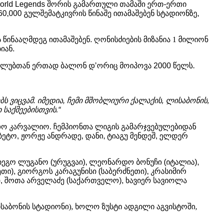
rld Legends
შორის
გამართული
თამაში
ერთ
-
ერთი
60,000
გულშემატკივრის
წინაშე
ითამაშებენ
სტადიონზე
,
ს
წინააღმდეგ
ითამაშებენ
.
ღონისძიების მიზანია 1 მილიონ
იან
.
კლუბთან
ერთად
ბალონ
დ
’
ორიც
მოიპოვა
2000
წელს
.
ბს
ვიცვამ
.
იმედია
,
ჩემი
მშობლიური
ქალაქის
,
ლისაბონის
,
ი
საქმეებისთვის
.“
დო
კარვალიო
.
ჩემპიონთა
ლიგის
გამარჯვებულებიდან
ბეტო
,
ჟორჟე
ანდრადე
,
დანი
,
ტიაგუ
მენდეშ
,
ელდერ
იეგო
ლუგანო
(
ურუგვაი
),
ლეონარდო
ბონუჩი
(
იტალია
),
ეთი
),
გიორგოს
კარაგუნისი
(
საბერძნეთი
),
კრასიმირ
),
შოთა
არველაძე
(
საქართველო
),
ხავიერ
სავიოლა
ნგ ლისაბონის სტადიონი), ხოლო ზუსტი ადგილი აგვისტოში,