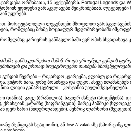
ატარდება
ორშაბათს
, 15
სექტემბერს
. Portugal Legends
და
Wo
ტორიის უდიდესი ვარსკვლავები შეიკრიბებიან. ლეგენდები
აინ
უყურებს
.
ით
,
პორტუგალიელი
ლეგენდები
მსოფლიო
ვარსკვლავები
სთვის, რომლებიც
მძიმე
სოციალურ
მდგომარეობაში
იმყოფებ
რომელმაც
კარიერის
განმავლობაში
ევროპის
სხვადასხვა
ამაში
,
განსაკუთრებით
მაშინ
,
როცა
ეროვნულ
გუნდის
ფერე
ტჩისთვის
და
ერთად
მოვაგროვებთ
თანხებს
მნიშვნელოვან
ი
გუნდის
წევრები
–
რიკარდო
კვარეჟმა
,
ელისეუ
და
რიკარ
და
,
ვიტორ
ბაია
,
ჟოზე
ბოსინგვა
და
დეკო
.
ასევე
ითამაშებენ
ონთა
ლიგის
გამარჯვებული
–
კოსტინია
უხელმძღვანელებს
.
ლი
(
დანია
),
კაფუ
(
ბრაზილია
),
ხავიერ
ძანეტი
(
არგენტინა
),
დ
),
ქრისტიან
კარამბე
(
საფრანგეთი
),
მარეკ
ჰამშიკი
(
სლოვაკ
ან
დერ
სარი
(
ნიდერლანდები
),
ჰენრიკ
ლარსონი
(
შვედეთი
 Luz-ზე (ბენფიკას სტადიონი), ან José Alvalade-ზე (სპორტი
ბა ცნობილი.