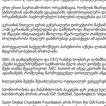
ერთ
-
ერთი
საერთაშორისო
ორგანიზაცია
,
რომლის
მხარდ
ეხმარებიან
ადამიანებს
ევაკუაციაში
,
ფსიქოსოციალური
დ
ორგანიზებაში
,
საცხოვრებელი
სახლების
აღდგენასა
და
UX
უკრაინის
წითელი
ჯვრის
გენერალური
დირექტორი
მაქსიმ
„
ომი
უკრაინაში
გრძელდება
და
სამწუხაროდ
,
მილიონობი
ის
მსგავსი
ინიციატივები
მხოლოდ
შეგროვებული
თანხები
სოლიდარობა
რეალურ
დახმარებად
გადაიქცევა
იმ
ადამი
პორტუგალიის
საქველმოქმედო
პარტნიორი
იქნება
ლისაბ
მდგომარეობებთან
ბრძოლაში
.
SBC-
ის
დამფუძნებელი
და
CEO
რასმუს
სოჯმარკი
აღნიშნა
„
ჩვენი
საქველმოქმედო
საქმიანობა
წელს
ახალ
დონეზე
გა
მეტი
თანხა
შევაგროვოთ
. SBC Summit-
ის
იმავე
კვირაში
ჩ
ადამიანებს
,
რომლებიც
წარმოუდგენელ
სირთულეებს
აწყ
ბილეთების
შეძენა
შესაძლებელია
ოფიციალურ
ვებგვერდ
სპონსორობისა
და
მასპინძლობის
პაკეტები
ჯერ
კიდევ
ხელ
სპონსორებს
შორის
არიან
iGP, Soft2Bet, Sportingtech, Veg
Sport Global Charitable Foundation
არის
Prism the Gift Fund-