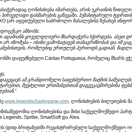
ასაჭერადაც
ღონისძიება
იმართება
,
არის
უკრაინის
წითელი
ა
პირველადი
დახმარების
გაწევაში
,
ჰუმანიტარული
ტვირთი
O (
არ
აფეთქებული
საბრძოლო
მასალების
)
შესახებ
ინფორ
დოცენკო
ამბობს
:
თ
ადამიანს
ყოველდღიური
მხარდაჭერა
სჭირდება
.
ასეთ
დ
თ
არ
იზომება
–
ისინი
გამოხატავენ
თანაგრძნობას
და
იმ
გაგ
ანებისთვის
,
რომლებიც
ურთულეს
პერიოდს
გადიან
.
მადლო
ონში
დაფუძნებული
Cáritas Portuguesa,
რომელიც
მხარს
უჭ
ვს
:
დაგვყავს
ამ
გრანდიოზული
საფეხბურთო
მატჩის
საშუალებ
ატარებით
,
შევძელით
ერთმანეთთან
დაგვეკავშირებინა
ფეხ
დებიან
.“
ზე
www.legendscharitygame.com
.
ღონისძიების
ბილეთების
მ
მისაწვდომია
ღონისძიებისა
და
მისი
საქველმოქმედო
პარტ
as Legends, Spribe, SmartSoft
და
Alea.
ის
(
დიდ
ბრიტანეთში
რეგისტრირებული
საქველმოქმედო
ო