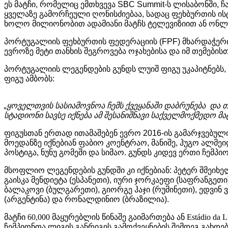
ეს
მატჩი
,
რომელიც
ემთხვევა
SBC Summit-
ს
ლისაბონში
,
ჩ
ყველაზე
გამორჩეული
ღონისძიებაა
,
სადაც ფეხბურთის ის
ხოლო
მილიონობით
ადამიანი
მატჩს
ტელევიზიით
ან
ონლ
პორტუგალიის
ფეხბურთის
ფედერაციის
(FPF)
მხარდაჭერ
ევროზე მეტი თანხის შეგროვება ოჯახებისა და იმ თემები
პორტუგალიის
ლეგენდების
გუნდს
ლუიშ
ფიგუ
უკაპიტნებს
,
ფიგუ
ამბობს
:
„
ყოველთვის
სასიამოვნოა
ჩემს
ქვეყანაში
დაბრუნება
და
თ
სტადიონი
სავსე
იქნება
ამ
შესანიშნავი
საქველმოქმედო
მა
ფიგუსთან
ერთად
ითამაშებენ
ევრო
2016-
ის
გამარჯვებულ
მოედანზე
იქნებიან
ფაბიო
კოენტრაო
,
მანიშე
,
ჰუგო
ალმეი
პოსტიგა
,
ნუნუ
გომეში
და
სიმაო
.
გუნდს
კიდევ
ერთი
ჩემპი
მსოფლიო
ლეგენდების
გუნდში
კი
იქნებიან
:
პეტერ
შმეიხე
გაისკა
მენდიეტა
(
ესპანეთი
),
იური
ჯორკაეფი
(
საფრანგეთი
ბალაკოვი
(
ბულგარეთი
),
გიორგე
ჰაჯი
(
რუმინეთი
),
ედვინ
ვ
(
არგენტინა
)
და
რონალდინიო
(
ბრაზილია
).
მატჩი 60,000 მაყურებლის წინაშე გაიმართება ან Estádio da
ჩემპიონთა ლიგის განრიგის გამოქვეყნების შემდეგ გახდე