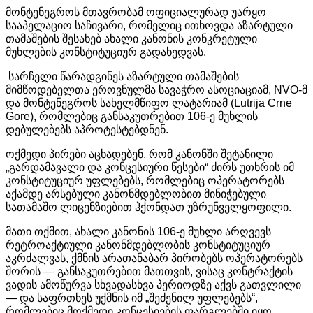
მონტენეგროს
მთავრობამ
ოფიციალურად
უარყო
სააპელაციო
საჩივარი
,
რომელიც
ითხოვდა
აზარტული
თამაშების
შესახებ
ახალი
კანონის
კონკრეტული
მუხლების
კონსტიტუციურ
გადახედვას
.
სარჩელი
წარადგინეს
აზარტული
თამაშების
მიმწოდებელთა
ეროვნულმა
სავაჭრო
ასოციაციამ
, NVO-
მ
და
მონტენეგროს
სახელმწიფო
ლატარიამ
(Lutrija Crne
Gore),
რომლებიც
განსაკუთრებით
106-
ე
მუხლის
დებულებებს
აპროტესტებდნენ
.
ოქმედი
პირები
აცხადებენ
,
რომ
კანონში
შეტანილი
„
გარდამავალი
და
კონცესიური
წესები
“
ძირს
უთხრის
იმ
კონსტიტუციურ
უფლებებს
,
რომლებიც
ოპერატორებს
აქამდე
არსებული
კანონმდებლობით
მინიჭებული
სათამაშო
ლიცენზიებით
ჰქონდათ
უზრუნველყოფილი
.
მათი
თქმით
,
ახალი
კანონის
106-
ე
მუხლი
არღვევს
რეტროაქტიული
კანონმდებლობის
კონსტიტუციურ
აკრძალვას
,
ქმნის
არათანაბარ
პირობებს
ოპერატორებს
შორის
—
განსაკუთრებით
მათთვის
,
ვისაც
კონტრაქტის
ვადის
ამოწურვა
სხვადასხვა
პერიოდზე
აქვს
გათვლილი
—
და
საფრთხეს
უქმნის
იმ
„
შეძენილ
უფლებებს
“,
რომლებიც
მოქმედი
კონცესიების
ფარგლებში
იყო