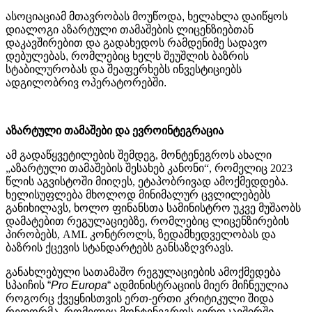
ასოციაციამ
მთავრობას
მოუწოდა
,
ხელახლა
დაიწყოს
დიალოგი
აზარტული
თამაშების
ლიცენზიებთან
დაკავშირებით
და
გადახედოს
რამდენიმე
სადავო
დებულებას
,
რომლებიც
ხელს
შეუშლის
ბაზრის
სტაბილურობას
და
შეაფერხებს
ინვესტიციებს
ადგილობრივ
ოპერატორებში
.
აზარტული
თამაშები
და
ევროინტეგრაცია
ამ გადაწყვეტილების შემდეგ, მონტენეგროს ახალი
„აზარტული თამაშების შესახებ კანონი“, რომელიც 2023
წლის აგვისტოში მიიღეს, ეტაპობრივად ამოქმედდება.
ხელისუფლება მხოლოდ მინიმალურ ცვლილებებს
განიხილავს, ხოლო ფინანსთა სამინისტრო უკვე მუშაობს
დამატებით რეგულაციებზე, რომლებიც ლიცენზირების
პირობებს, AML კონტროლს, ზედამხედველობას და
ბაზრის ქცევის სტანდარტებს განსაზღვრავს.
განახლებული
სათამაშო
რეგულაციების
ამოქმედება
სპაიჩის
“
Pro Europa
“
ადმინისტრაციის
მიერ
მიჩნეულია
როგორც
ქვეყნისთვის
ერთ
-
ერთი
კრიტიკული
შიდა
რეფორმა
,
რომელიც
მონტენეგროს
ევროკავშირში