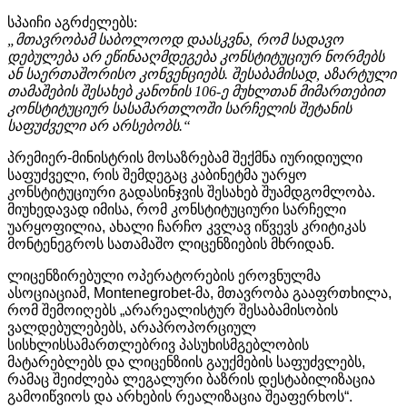
სპაიჩი აგრძელებს:
„მთავრობამ საბოლოოდ დაასკვნა, რომ სადავო
დებულება არ ეწინააღმდეგება კონსტიტუციურ ნორმებს
ან საერთაშორისო კონვენციებს. შესაბამისად, აზარტული
თამაშების შესახებ კანონის 106-ე მუხლთან მიმართებით
კონსტიტუციურ სასამართლოში სარჩელის შეტანის
საფუძველი არ არსებობს.“
პრემიერ
-
მინისტრის
მოსაზრებამ
შექმნა
იურიდიული
საფუძველი
,
რის
შემდეგაც
კაბინეტმა
უარყო
კონსტიტუციური
გადასინჯვის
შესახებ
შუამდგომლობა
.
მიუხედავად
იმისა
,
რომ
კონსტიტუციური
სარჩელი
უარყოფილია
,
ახალი
ჩარჩო
კვლავ
იწვევს
კრიტიკას
მონტენეგროს
სათამაშო
ლიცენზიების
მხრიდან
.
ლიცენზირებული
ოპერატორების
ეროვნულმა
ასოციაციამ
, Montenegrobet-
მა
,
მთავრობა
გააფრთხილა
,
რომ
შემოიღებს
„
არარეალისტურ
შესაბამისობის
ვალდებულებებს
,
არაპროპორციულ
სისხლისსამართლებრივ
პასუხისმგებლობის
მატარებლებს
და
ლიცენზიის
გაუქმების
საფუძვლებს
,
რამაც
შეიძლება
ლეგალური
ბაზრის
დესტაბილიზაცია
გამოიწვიოს
და
არხების
რეალიზაცია
შეაფერხოს
“.