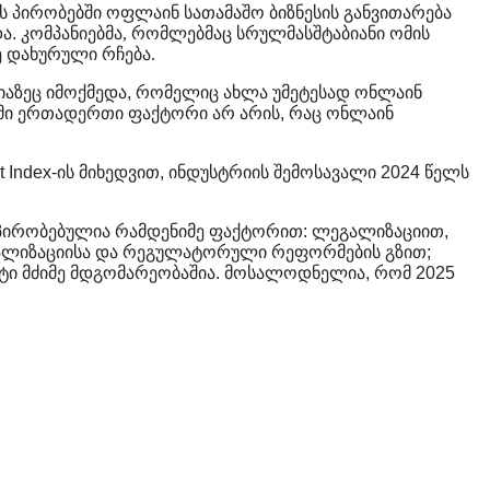
ს
პირობებში
ოფლაინ
სათამაშო
ბიზნესის
განვითარება
და
.
კომპანიებმა, რომლებმაც სრულმასშტაბიანი ომის
ე დახურული რჩება.
იაზეც
იმოქმედა
,
რომელიც
ახლა
უმეტესად
ონლაინ
მი
ერთადერთი
ფაქტორი
არ
არის
,
რაც
ონლაინ
t Index-
ის
მიხედვით
,
ინდუსტრიის
შემოსავალი
2024
წელს
პირობებულია
რამდენიმე
ფაქტორით
:
ლეგალიზაციით
,
ალიზაციისა
და
რეგულატორული
რეფორმების
გზით
;
ტი
მძიმე
მდგომარეობაშია
.
მოსალოდნელია
,
რომ
2025