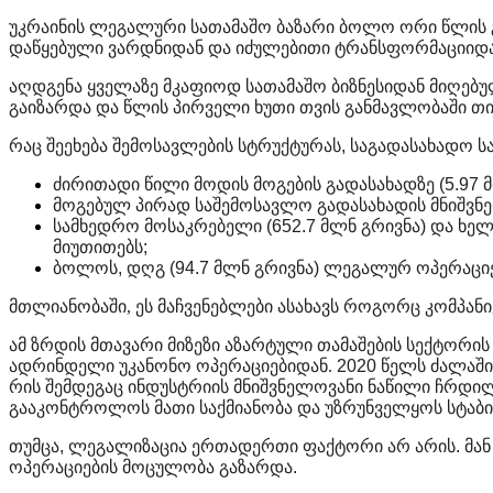
უკრაინის
ლეგალური
სათამაშო
ბაზარი
ბოლო
ორი
წლის
დაწყებული ვარდნიდან და იძულებითი ტრანსფორმაციიდა
აღდგენა
ყველაზე
მკაფიოდ
სათამაშო
ბიზნესიდან
მიღებ
გაიზარდა
და
წლის
პირველი
ხუთი
თვის
განმავლობაში
თი
რაც
შეეხება
შემოსავლების
სტრუქტურას
,
საგადასახადო
ს
ძირითადი
წილი
მოდის
მოგების
გადასახადზე
(5.97
მოგებულ პირად საშემოსავლო გადასახადის მნიშვნელ
სამხედრო
მოსაკრებელი
(652.7
მლნ
გრივნა
)
და
ხელ
მიუთითებს
;
ბოლოს
,
დღგ
(94.7
მლნ
გრივნა
)
ლეგალურ
ოპერაცი
მთლიანობაში,
ეს
მაჩვენებლები
ასახავს
როგორც
კომპანი
ამ ზრდის მთავარი მიზეზი აზარტული თამაშების სექტორის
ადრინდელი უკანონო ოპერაციებიდან.
2020
წელს
ძალაში
რის
შემდეგაც
ინდუსტრიის
მნიშვნელოვანი
ნაწილი
ჩრდი
გააკონტროლოს
მათი
საქმიანობა
და
უზრუნველყოს
სტაბ
თუმცა
,
ლეგალიზაცია
ერთადერთი
ფაქტორი
არ
არის
.
მან
ოპერაციების
მოცულობა
გაზარდა
.