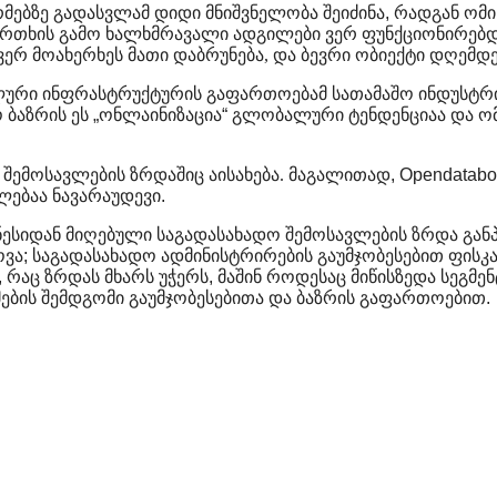
მებზე
გადასვლამ
დიდი
მნიშვნელობა
შეიძინა
,
რადგან
ომი
რთხის
გამო
ხალხმრავალი
ადგილები
ვერ
ფუნქციონირებ
, ვერ მოახერხეს მათი დაბრუნება, და ბევრი ობიექტი დღემდ
ლური
ინფრასტრუქტურის
გაფართოებამ
სათამაშო
ინდუსტრ
ო
ბაზრის
ეს
„
ონლაინიზაცია
“
გლობალური
ტენდენციაა
და
ო
შემოსავლების ზრდაშიც აისახება. მაგალითად
, Opendatabo
ლებაა
ნავარაუდევი
.
ნესიდან
მიღებული
საგადასახადო
შემოსავლების
ზრდა
გან
ოვა
;
საგადასახადო
ადმინისტრირების
გაუმჯობესებით
ფისკ
,
რაც
ზრდას
მხარს
უჭერს
,
მაშინ
როდესაც
მიწისზედა
სეგმენ
მების
შემდგომი
გაუმჯობესებითა
და
ბაზრის
გაფართოებით
.