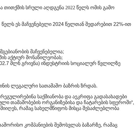
ა თითქმის სრული აღდგენა 2022 წელს ომის გამო
5
წელს
ეს
მაჩვენებელი
2024
წელთან
შედარებით
22%-
ით
მგებიანობის
მაჩვენებელია
;
შის აქტიურ მონაწილეობას;
02.7
მლნ
გრივნა
)
ინდუსტრიის
სოციალურ
წვლილზე
ინის
ლეგალური
სათამაშო
ბაზრის
ზრდას
.
ერეგულირებინა საქმიანობა და აეკრიფა გადასახადები
ული
თამაშობების
ორგანიზებისა
და
ჩატარების
სფეროში
“,
მიიღეს
,
რამაც
სახელმწიფოს
მისცა
შესაძლებლობა
თაშორისო
კომპანიების
შემოსვლას
ბაზარზე
,
რამაც