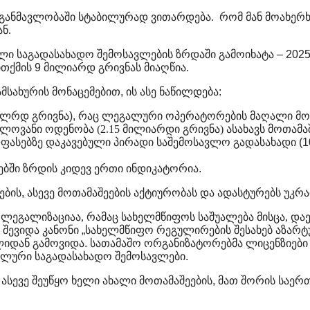
განმავლობაში
სტაბილურად
ვითარდება.
რომ მან მოახერხ
ნ.
ული
საგადასახადო
შემოსავლების
ზრდაში
გამოიხატა
– 202
თქმის
9
მილიარდ
გრივნას
მიაღწია
.
ამსახურის
მონაცემებით
,
ის
ასე
ნაწილდება
:
მლრდ
გრივნა
),
რაც
ლეგალური
ოპერატორების
მაღალი
მო
ოვანი ოდენობა (2.15 მილიარდი გრივნა) ასახავს მოთამა
ფასებზე
დაკავებული
პირადი
საშემოსავლო
გადასახადი
(1
ებში
ზრდის
კიდევ
ერთი
ინდიკატორია
.
ების
,
ასევე
მოთამაშეების
აქტიურობას
და
ადასტურებს
უკრა
 ლეგალიზაციაა, რამაც სახელმწიფოს საშუალება მისცა, და
შევიდა
კანონი
„
სახელმწიფო
რეგულირების
შესახებ
აზარტ
ლიდან
გამოვიდა
.
სათამაშო
ორგანიზატორებმა
ლიცენზიები
ილური
საგადასახადო
შემოსავლები
.
ასევე
შეუწყო
ხელი
ახალი
მოთამაშეების
,
მათ
შორის
საერ