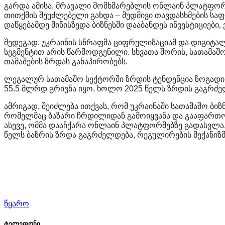
გარდა
ამისა
,
მრავალი
მომხმარებლის
ონლაინ
პლატფორ
თითქმის
შეუძლებელი
გახდა
–
მუდმივი
თავდასხმების
საფ
დაწყებამდე მიწისზედა ბიზნესში დააბანდეს ინვესტიციები
შედეგად
,
უკრაინის
სწრაფმა
ციფრულიზაციამ
და
დიგიტა
სეგმენტით
არის
წარმოდგენილი
.
სხვათა
შორის
,
სათამაშ
თამაშების
ზრდას
განაპირობებს
.
ლეგალურ სათამაშო სექტორში ზრდის ტენდენცია ზოგადი 
55.5
მლრდ
გრივნა
იყო
,
ხოლო
2025
წელს
ზრდის
გაგრძე
ამრიგად
,
შეიძლება
ითქვას
,
რომ
უკრაინაში
სათამაშო
ბიზ
რომელმაც
ბაზარი
ჩრდილიდან
გამოიყვანა
და
გააფართ
ასევე
,
ომმა
დააჩქარა
ონლაინ
პლატფორმებზე
გადასვლა
წელს
ბაზრის
ზრდა
გაგრძელდება
,
რეგულირების
მექანიზ
წყარო
ტელეფონი