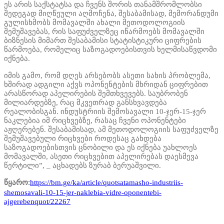
ეს არის საქსტატსა და ჩვენს შორის თანამშრომლობსი
შედეგად მიღწეული აღმოჩენა, შესაბამისად, მემორანდუმი
გულისხმობს მომავალში ახალი მეთოდოლოგიის
შემუშავებას, რის საფუძველზეც იწარმოებს მომავალში
ბიზნესის მიმართ შესაბამისი სტატისტიკური ციფრების
წარმოება, რომელიც საზოგადოებისთვის ხელმისაწვდომი
იქნება.
იმის გამო, რომ დღეს არსებობს ასეთი სახის პრობლემა,
ხშირად ადგილი აქვს ოპონენტების მხრიდან ციფრებით
არასწორად აპელირების შემთხვევებს. საუბრობენ
მილიარდებზე, რაც მკვეთრად განსხვავდება
რეალობისგან. ინდუსტრიის შემოსავალი 10-ჯერ-15-ჯერ
ნაკლებია იმ რიცხვებზე, რასაც ჩვენი ოპონენტები
აჟღერებენ. შესაბამისად, ამ მეთოდოლოგიის საფუძველზე
შემუშავებული რიცხვები როდესაც გახდება
საზოგადოებისთვის ცნობილი და ეს იქნება უახლოეს
მომავალში, ასეთი რიცხვებით აპელირებას დაესმევა
წერტილი”, _ აცხადებს ზურაბ ბერუაშვილი.
https://bm.ge/ka/article/quotsatamasho-industriis-
წყარო:
shemosavali-10-15-jer-naklebia-vidre-oponentebi-
ajgerebenquot/22267