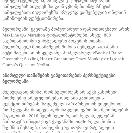
შესული ცვლილება, რომელიც ტოტალიზატორებს
საშუალებას აძლევს მიიღონ ფსონები ინტერნეტის
საშუალებით. ბელორუსში სრულად დაშვებულია ონლაინ
კაზინოების ფუნქციონირება.
ბელორუსში ყველაზე პოპულარული დამოთხოვნადი არის
MaxLine და Marathon ტოტალიზატორები, ასევე 888
საერთაშორისო ვირტუალური პოკერის ოთახი.
ბელორუსულ მოთამაშეებს შორის შემდეგი სათამაშო
ავტომატები არის ყველაზე პოპულარული:Book of Ra от
Greentube; Sizzling Hot от Greentube; Crazy Monkey от Igrosoft;
Gonzo’s Quest от NetEnt.
აზარტული თამაშების განვითარების პერსპექტივები
ბელორუსში
მიუხედავად იმისა, რომ ბელორუსს არ აქვს კანონები,
რომლებიც არეგულირებს ონლაინ კაზინოების
ფუნქციონირებას, საფუძველი არ არსებობს ვიფიქროთ,
რომ ქვეყანა მისდევს აღმოსავლეთ ევროპის მეზობლების
მაგალითს. 2016 წელს ბელორუსის ხელისუფლებამ
წამოაყენა ინიციატივა ქვეყანაში ოფშორული ზონის
შექმნის შესახებ, რომელშიც უცხოური ვირტუალური