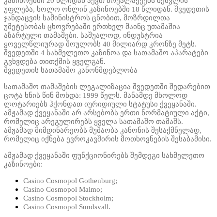
კაზინოებში 20 წლიდან აქვთ მოქალაქეებს შესვლის
უფლება, ხოლო ონლინ კაზინოებში 18 წლიდან. შვედეთის
ჯანდაცვის სამინისტროს ცნობით, მოზრდილთა
უმეტესობას ცხოვრებაში ერთხელ მაინც უთამაშია
აზარტული თამაშები. საშუალოდ, ინდუსტრია
ყოველწლიურად შოულობს 40 მილიარდ კრონზე მეტს.
შვედეთში 4 სახმელეთო კაზინოა და სათამაშო აპარატები
გვხვდება თითქმის ყველგან.
შვედეთის სათამაშო კანონმდებლობა
სათამაშო თამაშების ლეგალიზაცია შვედეთში შედარებით
ცოტა ხნის წინ მოხდა: 1999 წელს. მანამდე მხოლოდ
ლოტარიებს ჰქონდათ იურიდიული სტატუსი ქვეყანაში.
ამჟამად ქვეყანაში არ არსებობს ერთი ნორმატიული აქტი,
რომელიც არეგულირებს ყველა სათამაშო თამაშს.
ამჟამად მიმდინარეობს მუშაობა კანონის შესაქმნელად,
რომელიც იქნება ევროკავშირის მოთხოვნების შესაბამისი.
ამჟამად ქვეყანაში ფუნქციონირებს შემდეგი სახმელეთო
კაზინოები:
Casino Cosmopol Gothenburg;
Casino Cosmopol Malmo;
Casino Cosmopol Stockholm;
Casino Cosmopol Sundsvall.