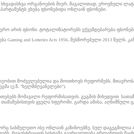
სხვადასხვა ორგანოების მიერ,
მაგალითად, ეროვნული ლატა
ეპარტამენტს
ეხება ფსონებ
ი
და ონლაინ ფსონები.
რო არის ფსონი. ტოტალიზატორებს ექვემდებარება ფსონების
ება Gaming and Lotteries Acts 1956, შესწორებული 2013 წელს
ეობით მოძველებულია და მოითხოვს რეფორმებს. მთავრობა 
მა (ე.წ. "ხელმძღვანელები").
თითებებს მომავალი რეფორმისათვის. გეგმის მიხედვით
სათამ
 თამაშებისთვის
ყველა სფეროში.
გარდა ამისა, აღნიშნული 
გორც სახმელეთო ისე
ონლაინ კაზინოებზე. სულ დაგეგმილია 
ებს. რეგისტრაციის სისტემა გავრცელდება ირლანდიის მაცხო