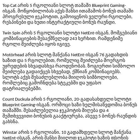
Top Cat არის 5 რგოლიანი სლოტ თამაში Blueprint Gaming-
ისგან. მოწყობილობას აქვს შანსი ითამაშოს ბონუს თამაში
პროგრესული ჯეკპოტით, გამოიყენოს ველური რგოლები,
რესპინები და ხუთი ინტერაქტიული ბონუს რაუნდი.
Twin Spin არის 5 რგოლიანი სლოტი NetEnt-ისგან, მომგებიანი
კომბინაციების შესაქმნელად 243 ხერხით. რამდენიმე
რგოლი შეიძლება იყოს იგივე.
Motörhead არის სლოტ მანქანა NetEnt-ისგან 76 გადახდის
ხაზით და 5 რგოლებით, რომელიც შეიძლება მოერგოს
უჯრედების სხვადასხვა რაოდენობას. ზოგიერთი სიმბოლო
შეიძლება გადაიქცეს სხვებად, ქმნიან კომბინაციებს.
სლოტს აქვს შესაძლებლობა მიიღოს სიმბოლოები,
რომლებიც გამოჩნდება სტეკებში და უფასო
დატრიალებებში.
Count Duckula არის 5 რგოლიანი, 20-გადასახდელი სლოტი
Blueprint Gaming-ისგან. ორმოცი ხაზი ხელმისაწვდომია ბონუს
თამაშში. შესაძლებელია ჯეკპოტის მიღება და 4
შემთხვევითი ბონუსის გააქტიურება, ასევე 5 ბონუს რაუნდის
გახსნა.
Winstar არის 5 რგოლიანი, 10 გადამხდელი სლოტ მანქანა
NetEnt-ისგან. არის შანსი მიიღოთ ჯეკპოტი ხაზის ფსონის