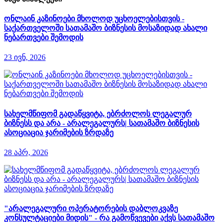
ონლაინ კაზინოები მხოლოდ უცხოელებისთვის -
საქართველოში სათამაშო ბიზნესის მოსაზიდად ახალი
ნებართვები შემოდის
23 ივნ, 2026
სახელმწიფომ გადაწყვიტა, ებრძოლოს ლეგალურ
ბიზნესს და არა - არალეგალურს| სათამაშო ბიზნესის
ასოციაცია ჯარიმების ზრდაზე
28 აპრ, 2026
"არალეგალური ოპერატორების დაბლოკვაზე
კონსულტაციები მიდის" - რა გამოწვევები აქვს სათამაშო