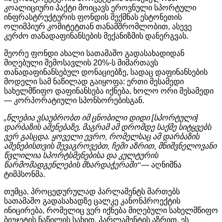
კოალიციური
პაქტი
მოიცავს
ეროვნული
სპორტული
ინფრასტრუქტურის
ფონდის
შექმნას
ესტონეთის
ოლიმპიურ
კომიტეტთან
თანამშრომლობით
,
ასევე
კერძო
თანადაფინანსების
მექანიზმის
დანერგვას
.
მეორე
ფონდი
ახალი
სათამაშო
გადასახადიდან
მიღებული
შემოსავლის
20%-
ს
მიმართავს
თანადაფინანსებულ
დონაციებზე
,
სადაც
დაფინანსების
მოდელი
სამ
ნაწილად
გაიყოფა
:
ერთი
მესამედი
სახელმწიფო
დაფინანსება
იქნება
,
ხოლო
ორი
მესამედი
—
კორპორატიული
სპონსორებისგან
.
„
წლებია
ვსაუბრობთ
იმ
ცნობილი
დიდი
[
სპორტული
]
დარბაზის
აშენებაზე
,
მაგრამ
ამ
დრომდე
საქმე
სიტყვებს
ვერ
გასცდა
.
ყოველი ევრო, რომელსაც ამ დარბაზის
აშენებისთვის შევაგროვებთ, ჩემი აზრით, მნიშვნელოვანი
წვლილია სპორტსმენებისა და კულტურის
წარმომადგენლების მხარდაჭერაში“
—
აღნიშნა
ტიმპსონმა
.
თუმცა, პროცედურულად პარლამენტს მართებს
სათამაშო გადასახადზე ცალკე კანონპროექტის
ინიცირება, რომელიც ვერ იქნება მიღებული სახელმწიფო
ბიუჯეტის ნაწილის სახით. პარლამენტის
აზრით
,
ეს