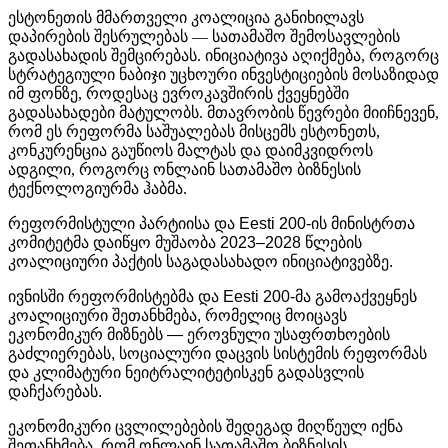
ესტონეთის მმართველი კოალიცია განიხილავს
დაპირების შესრულებას — სათამაშო შემოსავლების
გადასახადის შემცირებას. ინიციატივა აღიქმება, როგორც
სტრატეგიული ნაბიჯი უცხოური ინვესტიციების მოსაზიდად
იმ ფონზე, როდესაც ევროკავშირის ქვეყნებში
გადასახადები მატულობს. მთავრობის წევრები მიიჩნევენ,
რომ ეს რეფორმა საშუალებას მისცემს ესტონეთს,
კონკურენცია გაუწიოს მალტას და დაიმკვიდროს
ადგილი, როგორც ონლაინ სათამაშო ბიზნესის
ტექნოლოგიურმა ჰაბმა.
რეფორმისტული
პარტიისა
და
Eesti 200-
ის
მინისტრთა
კომიტეტმა
დაიწყო
მუშაობა
2023–2028
წლების
კოალიციური
პაქტის
საგადასახადო
ინიციატივებზე
.
ივნისში
რეფორმისტებმა
და
Eesti 200-
მა
გამოაქვეყნეს
კოალიციური
შეთანხმება
,
რომელიც
მოიცავს
ეკონომიკურ
მიზნებს
—
ეროვნული
უსაფრთხოების
გაძლიერებას
,
სოციალური
დაცვის
სისტემის
რეფორმას
და
კლიმატური
ნეიტრალიტეტისკენ
გადასვლის
დაჩქარებას
.
ეკონომიკური
ცვლილებების
შედეგად
მიღწეულ
იქნა
შეთანხმება
,
რომ
ონლაინ
სათამაშო
ბიზნესის