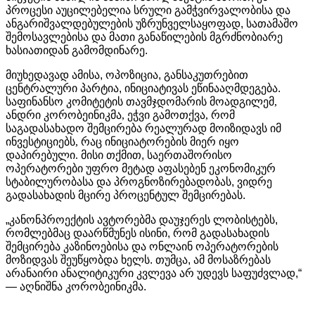
პროცესი
აუცილებელია
სრული
გამჭვირვალობისა
და
ანგარიშვალდებულების
უზრუნველსაყოფად
,
სათამაშო
შემოსავლებისა
და
მათი
განაწილების
მგრძნობიარე
ხასიათიდან
გამომდინარე
.
მიუხედავად
ამისა
,
ოპოზიცია
,
განსაკუთრებით
ცენტრალური
პარტია
,
ინიციატივას
ეწინააღმდეგება
.
საფინანსო კომიტეტის თავმჯდომარის მოადგილემ,
ანდრი კორობეინიკმა, ეჭვი გამოთქვა, რომ
საგადასახადო შემცირება რეალურად მოიზიდავს იმ
ინვესტიციებს, რაც ინიციატორების მიერ იყო
დაპირებული. მისი
თქმით
,
საერთაშორისო
ოპერატორები
უფრო
მეტად
აფასებენ
ეკონომიკურ
სტაბილურობასა
და
პროგნოზირებადობას
,
ვიდრე
გადასახადის
მცირე
პროცენტულ
შემცირებას
.
„
კანონპროექტის
ავტორებმა
დაუჯერეს
ლობისტებს
,
რომლებმაც
დაარწმუნეს
ისინი
,
რომ
გადასახადის
შემცირება
კაზინოებისა
და
ონლაინ
ოპერატორების
მოზიდვას
შეუწყობდა
ხელს
.
თუმცა
,
ამ
მოსაზრებას
არანაირი
ანალიტიკური
კვლევა
არ
უდევს
საფუძვლად
,“
—
აღნიშნა
კორობეინიკმა
.