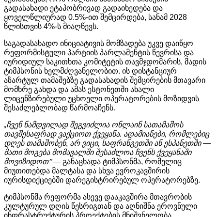
გადასახადი
ეტაპობრივად
გადაიხედება
და
ყოველწლიურად
0.5%-
ით
შემცირდება
,
სანამ
2028
წლისთვის
4%-
ს
მიაღწევს
.
საგადასახადო
ინიციატივის
მომზადება
უკვე
დაიწყო
რეფორმისტული
პარტიის
პარლამენტის
წევრისა
და
იურიდიულ
საკითხთა
კომიტეტის
თავმჯდომარის
,
მადის
ტიმპსონის
ხელმძღვანელობით
.
ის დისტანციურ
აზარტულ თამაშებზე გადასახადის შემცირების მთავარი
მომხრე გახდა და ამას ესტონეთში ახალი
ლიცენზირებული უცხოელი ოპერატორების მოზიდვის
შესაძლებლობად წარმოაჩენს.
„
ჩვენ
ნამდვილად
შეგვიძლია
ონლაინ
სათამაშოს
თავშესაფრად
ვაქციოთ
ქვეყანა
.
ადამიანები
,
რომლებიც
დღეს თამაშობენ, არ
ვიცი
,
საფრანგეთში
ან
ესპანეთში
—
მათი მოგება მომავალში შესაძლოა ჩვენს ქვეყანაში
მოვიზიდოთ”
—
განაცხადა
ტიმპსონმა
,
რომელიც
მიუთითებდა
მალტასა
და
სხვა
ევროკავშირის
იურისდიქციებში
დარეგისტრირებულ
ოპერატორებზე
.
ტიმპსონმა
რეფორმა
ასევე
დააკავშირა
მთავრობის
კულტურულ
დღის
წესრიგთან
და
აღნიშნა
ეროვნული
ინფრასტრუქტურის
პროექტების
მნიშვნელობა
.