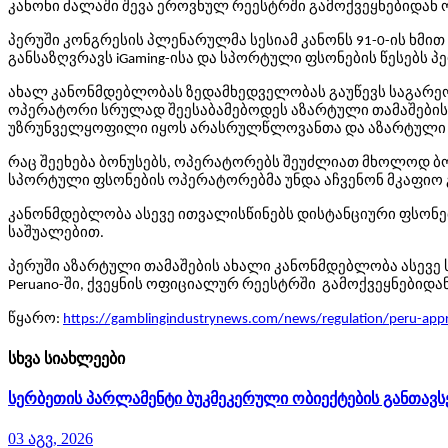
კანონი ძალაში შევა ეროვნულ რეესტრში გამოქვეყნებიდან 
პერუში კონგრესის პლენარულმა სესიამ კანონს 91-0-ის ხმით
განსაზღვრავს iGaming-ისა და სპორტული ფსონების წესებს პ
ახალ კანონმდებლობას ზედამხედველობას გაუწევს საგარეო ვ
ოპერატორი სრულად შეესაბამებოდეს აზარტული თამაშების 
უზრუნველყოფილი იყოს არასრულწლოვანთა და აზარტული თ
რაც შეეხება ბონუსებს, ოპერატორებს შეუძლიათ მხოლოდ ბ
სპორტული ფსონების ოპერატორებმა უნდა აჩვენონ მკაფიო
კანონმდებლობა ასევე ითვალისწინებს დისტანციური ფსონებ
საშუალებით.
პერუში აზარტული თამაშების ახალი კანონმდებლობა ასევე ს
Peruano-ში, ქვეყნის ოფიციალურ რეესტრში გამოქვეყნებიდან
წყარო:
https://gamblingindustrynews.com/news/regulation/peru-appr
სხვა სიახლეები
სერბეთის პარლამენტი ბუკმეკერული ობიექტების განთავსე
03 აგვ, 2026