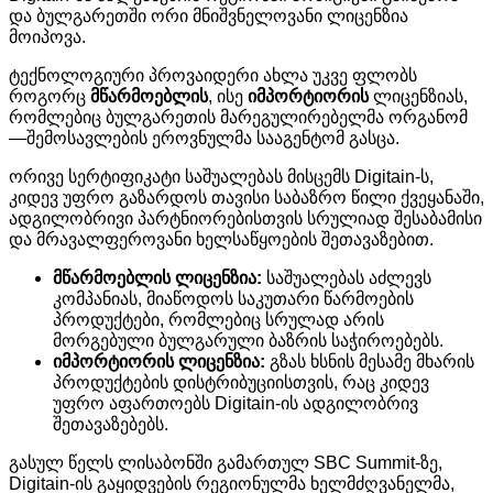
და
ბულგარეთში
ორი
მნიშვნელოვანი
ლიცენზია
მოიპოვა
.
ტექნოლოგიური
პროვაიდერი
ახლა
უკვე
ფლობს
როგორც
მწარმოებლის
,
ისე
იმპორტიორის
ლიცენზიას
,
რომლებიც
ბულგარეთის
მარეგულირებელმა
ორგანომ
—
შემოსავლების
ეროვნულმა
სააგენტომ
გასცა
.
ორივე
სერტიფიკატი
საშუალებას
მისცემს
Digitain-
ს
,
კიდევ
უფრო
გაზარდოს
თავისი
საბაზრო
წილი
ქვეყანაში
,
ადგილობრივი
პარტნიორებისთვის
სრულიად
შესაბამისი
და
მრავალფეროვანი
ხელსაწყოების
შეთავაზებით
.
მწარმოებლის
ლიცენზია
:
საშუალებას
აძლევს
კომპანიას
,
მიაწოდოს
საკუთარი
წარმოების
პროდუქტები
,
რომლებიც
სრულად
არის
მორგებული
ბულგარული
ბაზრის
საჭიროებებს
.
იმპორტიორის
ლიცენზია
:
გზას
ხსნის
მესამე
მხარის
პროდუქტების
დისტრიბუციისთვის
,
რაც
კიდევ
უფრო
აფართოებს
Digitain-
ის
ადგილობრივ
შეთავაზებებს
.
გასულ
წელს
ლისაბონში
გამართულ
SBC Summit-
ზე
,
Digitain-
ის
გაყიდვების
რეგიონულმა
ხელმძღვანელმა
,