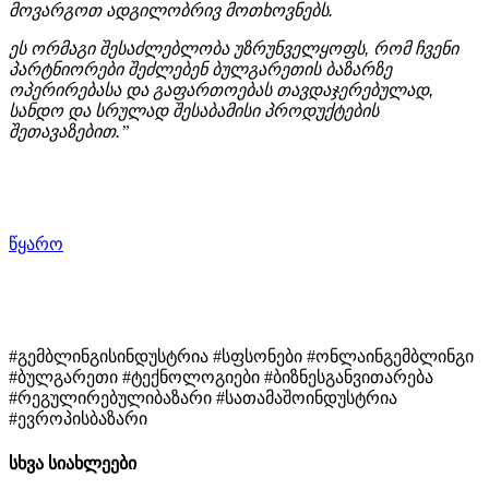
მოვარგოთ
ადგილობრივ
მოთხოვნებს
.
ეს
ორმაგი
შესაძლებლობა
უზრუნველყოფს
,
რომ
ჩვენი
პარტნიორები
შეძლებენ
ბულგარეთის
ბაზარზე
ოპერირებასა
და
გაფართოებას
თავდაჯერებულად
,
სანდო
და
სრულად
შესაბამისი
პროდუქტების
შეთავაზებით.”
წყარო
#გემბლინგისინდუსტრია #სფსონები #ონლაინგემბლინგი
#ბულგარეთი #ტექნოლოგიები #ბიზნესგანვითარება
#რეგულირებულიბაზარი #სათამაშოინდუსტრია
#ევროპისბაზარი
სხვა სიახლეები