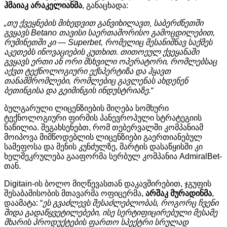
ჰმაიაკ
არაკელიანმა
,
განაცხადა
:
„
თუ
ქვეყნების
მიხედვით
განვიხილავთ,
საბერძნეთში
გვყავს
Betano
თავისი
საერთაშორისო
გამოცდილებით
,
რუმინეთში
კი
— Superbet,
რომელიც
შესანიშნავ
საქმეს
აკეთებს
ინოვაციების
კუთხით
.
თითოეულ
ქვეყანაში
გვყავს
ერთი
ან
ორი
მსხვილი
ოპერატორი
,
რომლებსაც
აქვთ
ტექნოლოგიური
ექსპერტიზა
და
ჰყავთ
თანამშრომლები
,
რომლებიც
გავლენას
ახდენენ
ბეთინგისა
და
გეიმინგის
ინდუსტრიაზე
.“
ბულგარული
ლიცენზიების
მიღება
სომხური
ტექნოლოგიური
ფირმის
პანევროპული
სტრატეგიის
ნაწილია
.
შეგახსენებთ
,
რომ
თებერვალში
კომპანიამ
მოიპოვა
მიმწოდებლის
ლიცენზიები
გაერთიანებულ
სამეფოსა
და
მენის
კუნძულზე
,
მარტის
დასაწყისში
კი
ხელშეკრულება
გააფორმა
სერბულ
კომპანია
AdmiralBet-
თან
.
Digitain-
ის
ბოლო
მიღწევასთან
დაკავშირებით
,
ჯგუფის
შესაბამისობის
მთავარმა
ოფიცერმა
,
არშაკ
მურადინმა
,
დაამატა
: “
ეს
გვაძლევს
შესაძლებლობას
,
როგორც
ჩვენი
შიდა
გადაწყვეტილებები
,
ისე
სერტიფიცირებული
მესამე
მხარის
პროდუქტების
ფართო
სპექტრი
სრულ
ად