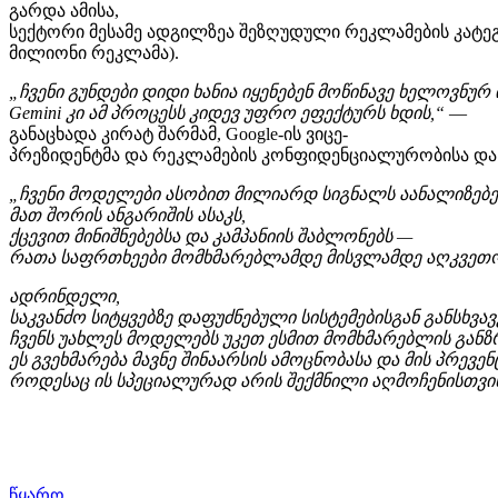
გარდა
ამისა
,
სექტორი
მესამე
ადგილზეა
შეზღუდული
რეკლამების
კატე
მილიონი
რეკლამა
).
„
ჩვენი
გუნდები
დიდი
ხანია
იყენებენ
მოწინავე
ხელოვნურ
Gemini
კი
ამ
პროცესს
კიდევ
უფრო
ეფექტურს
ხდის
,“
—
განაცხადა
კირატ
შარმამ
,
Google-ის ვიცე
-
პრეზიდენტმა
და
რეკლამების
კონფიდენციალურობისა
და
„
ჩვენი
მოდელები
ასობით
მილიარდ
სიგნალს
აანალიზებე
მათ
შორის
ანგარიშის
ასაკს
,
ქცევით
მინიშნებებსა
და
კამპანიის
შაბლონებს
—
რათა
საფრთხეები
მომხმარებლამდე
მისვლამდე
აღკვეთ
ადრინდელი
,
საკვანძო
სიტყვებზე
დაფუძნებული
სისტემებისგან
განსხვა
ჩვენს
უახლეს
მოდელებს
უკეთ
ესმით
მომხმარებლის
განზ
ეს
გვეხმარება
მავნე
შინაარსის
ამოცნობასა
და
მის
პრევენ
როდესაც
ის
სპეციალურად
არის
შექმნილი
აღმოჩენისთვი
წყარო