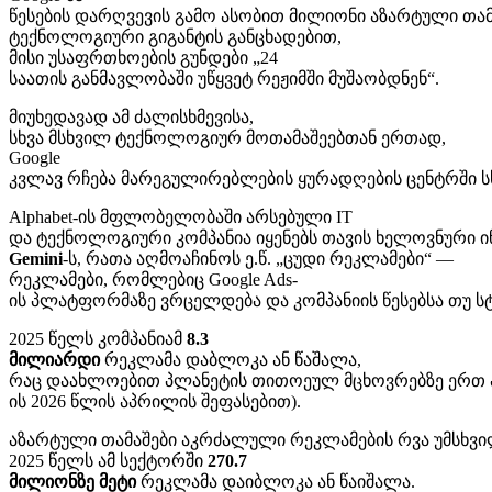
წესების
დარღვევის
გამო
ასობით
მილიონი
აზარტული
თამ
ტექნოლოგიური
გიგანტის
განცხადებით
,
მისი
უსაფრთხოების
გუნდები
„24
საათის
განმავლობაში
უწყვეტ
რეჟიმში
მუშაობდნენ
“.
მიუხედავად
ამ
ძალისხმევისა
,
სხვა
მსხვილ
ტექნოლოგიურ
მოთამაშეებთან
ერთად
,
Google
კვლავ
რჩება
მარეგულირებლების
ყურადღების
ცენტრში
ს
Alphabet-
ის
მფლობელობაში
არსებული
IT
და
ტექნოლოგიური
კომპანია
იყენებს
თავის
ხელოვნური
ი
Gemini
-
ს
,
რათა
აღმოაჩინოს
ე
.
წ
. „
ცუდი
რეკლამები
“ —
რეკლამები
,
რომლებიც
Google Ads-
ის
პლატფორმაზე
ვრცელდება
და
კომპანიის
წესებსა
თუ
ს
2025
წელს
კომპანიამ
8.3
მილიარდი
რეკლამა
დაბლოკა
ან
წაშალა
,
რაც
დაახლოებით
პლანეტის
თითოეულ
მცხოვრებზე
ერთ
ის
2026
წლის
აპრილის
შეფასებით
).
აზარტული
თამაშები
აკრძალული
რეკლამების
რვა
უმსხვ
2025
წელს
ამ
სექტორში
270.7
მილიონზე
მეტი
რეკლამა
დაიბლოკა
ან
წაიშალა
.