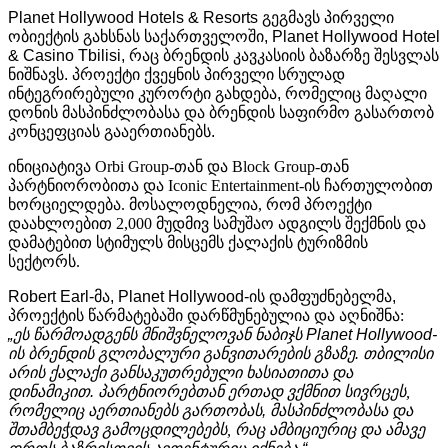
Planet Hollywood Hotels & Resorts
გეგმავს
პირველი
ობიექტის
გახსნას
საქართველოში
, Planet Hollywood Hotel
& Casino Tbilisi,
რაც
ბრენდის
კავკასიის
ბაზარზე
შესვლას
ნიშნავს
.
პროექტი
ქვეყნის
პირველი
სრულად
ინტეგრირებული
კურორტი
გახდება
,
რომელიც
მაღალი
დონის
მასპინძლობასა
და
ბრენდის
საფირმო
გასართობ
კონცეფციას
გააერთიანებს
.
ინიციატივა Orbi Group-თან და Block Group-თან
პარტნიორობითა და Iconic Entertainment-ის ჩართულობით
ხორციელდება. მოსალოდნელია, რომ პროექტი
დაახლოებით 2,000 მუდმივ სამუშაო ადგილს შექმნის და
დამატებით სტიმულს მისცემს ქალაქის ტურიზმის
სექტორს.
Robert Earl-
მა
, Planet Hollywood-
ის
დამფუძნებელმა
,
პროექტის
წარმატებაში
დარწმუნებულია და
აღნიშნა:
„
ეს
წარმოადგენს
მნიშვნელოვან
ნაბიჯს
Planet Hollywood-
ის
ბრენდის
გლობალური
განვითარების
გზაზე
.
თბილისი
არის
ქალაქი
განსაკუთრებული
ხასიათითა
და
დინამიკით
.
პარტნიორებთან
ერთად
ვქმნით
სივრცეს,
რომელიც
აერთიანებს
გართობას
,
მასპინძლობასა და
შთამბეჭდავ
გამოცდილებებს
, რაც
ამბიციურიც
და
ამავე