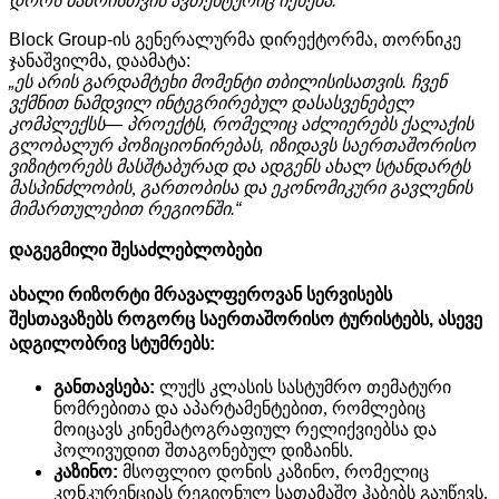
დროს
ბაზრისთვის
ავთენტურიც იქნება
.“
Block Group-
ის
გენერალურმა
დირექტორმა
,
თორნიკე
ჯანაშვილმა
,
დაამატა
:
„
ეს
არის
გარდამტეხი
მომენტი
თბილისისათვის
.
ჩვენ
ვქმნით
ნამდვილ
ინტეგრირებულ
დასასვენებელ
კომპლექსს
—
პროექტს
,
რომელიც
აძლიერებს
ქალაქის
გლობალურ
პოზიციონირებას
,
იზიდავს
საერთაშორისო
ვიზიტორებს
მასშტაბურად
და
ადგენს
ახალ
სტანდარტს
მასპინძლობის,
გართობისა
და
ეკონომიკური
გავლენის
მიმართულებით
რეგიონში
.“
დაგეგმილი
შესაძლებლობები
ახალი
რიზორტი
მრავალფეროვან
სერვისებს
შესთავაზებს
როგორც
საერთაშორისო
ტურისტებს
,
ასევე
ადგილობრივ
სტუმრებს
:
განთავსება
:
ლუქს კლასის სასტუმრო თემატური
ნომრებითა და აპარტამენტებით, რომლებიც
მოიცავს კინემატოგრაფიულ რელიქვიებსა და
ჰოლივუდით შთაგონებულ დიზაინს.
კაზინო
:
მსოფლიო დონის კაზინო, რომელიც
კონკურენციას რეგიონულ სათამაშო ჰაბებს გაუწევს.