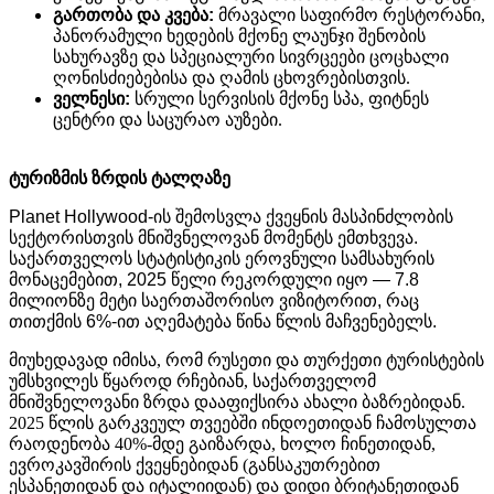
გართობა
და
კვება
:
მრავალი საფირმო რესტორანი,
პანორამული ხედების მქონე ლაუნჯი შენობის
სახურავზე და სპეციალური სივრცეები ცოცხალი
ღონისძიებებისა და ღამის ცხოვრებისთვის.
ველნესი
:
სრული სერვისის მქონე სპა, ფიტნეს
ცენტრი და საცურაო აუზები.
ტურიზმის
ზრდის
ტალღაზე
Planet Hollywood-
ის
შემოსვლა
ქვეყნის
მასპინძლობის
სექტორისთვის
მნიშვნელოვან
მომენტს
ემთხვევა
.
საქართველოს
სტატისტიკის
ეროვნული
სამსახურის
მონაცემებით
, 2025
წელი
რეკორდული
იყო
— 7.8
მილიონზე
მეტი
საერთაშორისო
ვიზიტორით
,
რაც
თითქმის
6%-
ით
აღემატება
წინა
წლის
მაჩვენებელს
.
მიუხედავად იმისა, რომ რუსეთი და თურქეთი ტურისტების
უმსხვილეს წყაროდ რჩებიან, საქართველომ
მნიშვნელოვანი ზრდა დააფიქსირა ახალი ბაზრებიდან.
2025 წლის გარკვეულ თვეებში ინდოეთიდან ჩამოსულთა
რაოდენობა 40%-მდე გაიზარდა, ხოლო ჩინეთიდან,
ევროკავშირის ქვეყნებიდან (განსაკუთრებით
ესპანეთიდან და იტალიიდან) და დიდი ბრიტანეთიდან