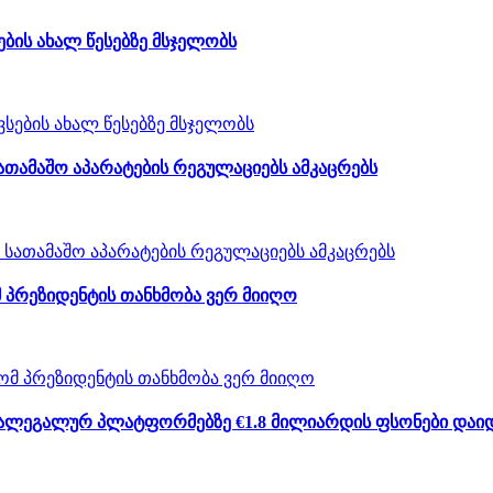
ბის ახალ წესებზე მსჯელობს
ათამაშო აპარატების რეგულაციებს ამკაცრებს
 პრეზიდენტის თანხმობა ვერ მიიღო
არალეგალურ პლატფორმებზე €1.8 მილიარდის ფსონები დაი