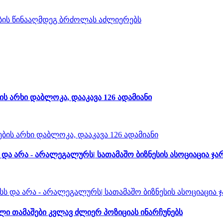
ს არხი დაბლოკა, დააკავა 126 ადამიანი
ა არა - არალეგალურს| სათამაშო ბიზნესის ასოციაცია ჯა
 თამაშები კვლავ ძლიერ პოზიციას ინარჩუნებს